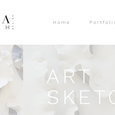
H o m e
P o r t f o l i 
ART
SKET