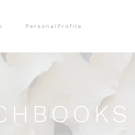
o
P e r s o n a l P r o f i l e
CHBOOKS